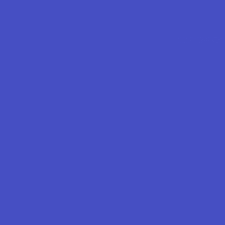
ქუქი-ფაილე