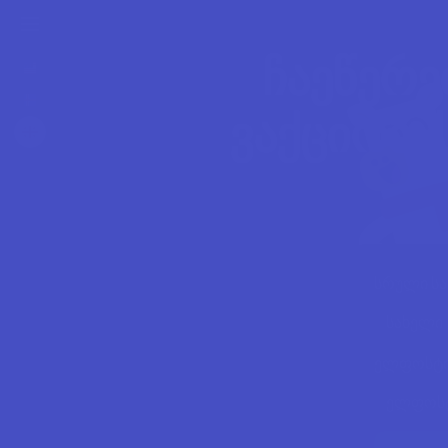
ჩაეწერე
ვაქციოთ 
სრული ს
ელფოსტი