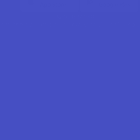
+3545478001
ბის მართვა
ქუქი-ფაილები
კონფიდენციალურობის პოლიტიკ