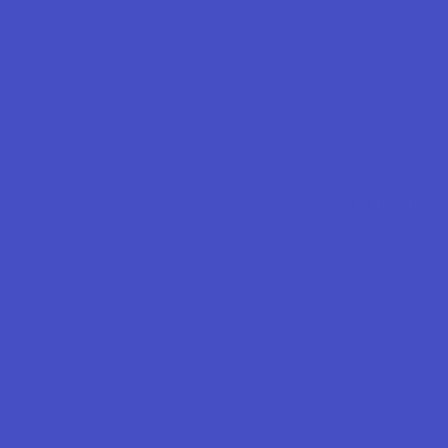
ქუქი-ფაილე